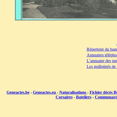
Répertoire du bag
Annuaires télépho
L’annuaire des jar
Les guillotinés de
Geneactes.be
-
Geneactes.eu
-
Naturalisations
-
Fichier décès B
Corsaires
-
Bateliers
-
Communar