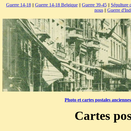
Guerre 14-18
||
Guerre 14-18 Belgique
||
Guerre 39-45
||
Sépulture 
nous
||
Guerre d'Ind
Photo et cartes postales ancienne
Cartes pos