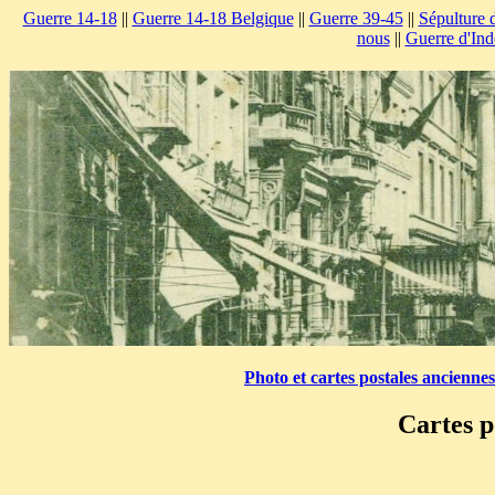
Guerre 14-18
||
Guerre 14-18 Belgique
||
Guerre 39-45
||
Sépulture 
nous
||
Guerre d'Ind
Photo et cartes postales ancienne
Cartes p