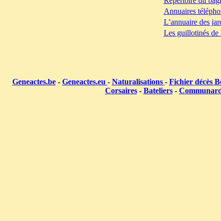
Répertoire du bag
Annuaires télépho
L’annuaire des jar
Les guillotinés de
Geneactes.be
-
Geneactes.eu
-
Naturalisations
-
Fichier décès B
Corsaires
-
Bateliers
-
Communar