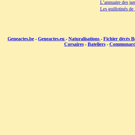
L’annuaire des jar
Les guillotinés de
Geneactes.be
-
Geneactes.eu
-
Naturalisations
-
Fichier décès B
Corsaires
-
Bateliers
-
Communar