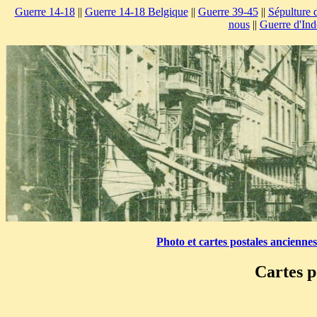
Guerre 14-18
||
Guerre 14-18 Belgique
||
Guerre 39-45
||
Sépulture 
nous
||
Guerre d'Ind
Photo et cartes postales ancienne
Cartes p