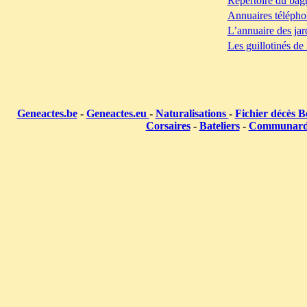
Répertoire du bag
Annuaires télépho
L’annuaire des jar
Les guillotinés de
Geneactes.be
-
Geneactes.eu
-
Naturalisations
-
Fichier décès B
Corsaires
-
Bateliers
-
Communar