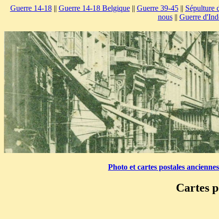
Guerre 14-18
||
Guerre 14-18 Belgique
||
Guerre 39-45
||
Sépulture 
nous
||
Guerre d'Ind
Photo et cartes postales ancienne
Cartes p