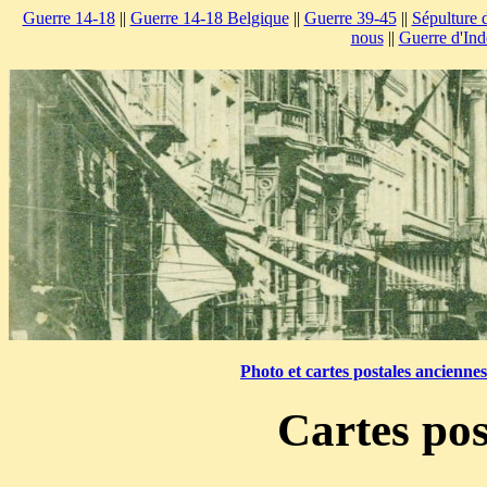
Guerre 14-18
||
Guerre 14-18 Belgique
||
Guerre 39-45
||
Sépulture 
nous
||
Guerre d'Ind
Photo et cartes postales ancienne
Cartes pos