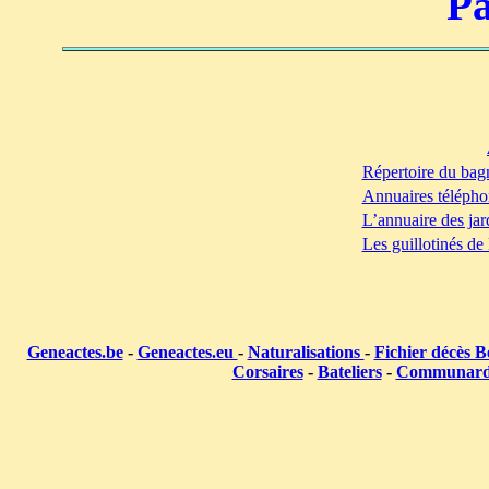
Pa
Répertoire du bag
Annuaires télépho
L’annuaire des jar
Les guillotinés de
Geneactes.be
-
Geneactes.eu
-
Naturalisations
-
Fichier décès B
Corsaires
-
Bateliers
-
Communar