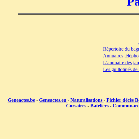
Pa
Répertoire du bag
Annuaires télépho
L’annuaire des jar
Les guillotinés de
Geneactes.be
-
Geneactes.eu
-
Naturalisations
-
Fichier décès B
Corsaires
-
Bateliers
-
Communar