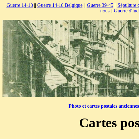
Guerre 14-18
||
Guerre 14-18 Belgique
||
Guerre 39-45
||
Sépulture 
nous
||
Guerre d'Ind
Photo et cartes postales ancienne
Cartes pos