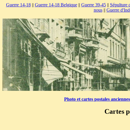
Guerre 14-18
||
Guerre 14-18 Belgique
||
Guerre 39-45
||
Sépulture 
nous
||
Guerre d'Ind
Photo et cartes postales ancienne
Cartes p