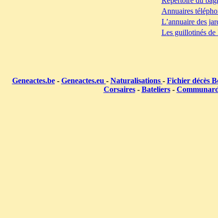
Répertoire du bag
Annuaires télépho
L’annuaire des jar
Les guillotinés de
Geneactes.be
-
Geneactes.eu
-
Naturalisations
-
Fichier décès B
Corsaires
-
Bateliers
-
Communar