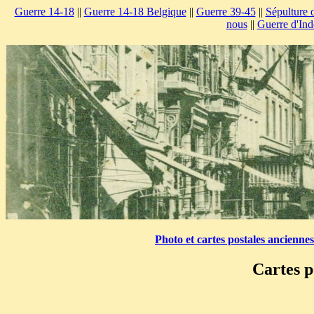
Guerre 14-18
||
Guerre 14-18 Belgique
||
Guerre 39-45
||
Sépulture 
nous
||
Guerre d'Ind
Photo et cartes postales ancienne
Cartes p