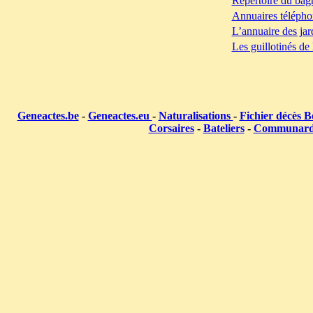
Répertoire du bag
Annuaires télépho
L’annuaire des jar
Les guillotinés de
Geneactes.be
-
Geneactes.eu
-
Naturalisations
-
Fichier décès B
Corsaires
-
Bateliers
-
Communar