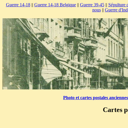
Guerre 14-18
||
Guerre 14-18 Belgique
||
Guerre 39-45
||
Sépulture 
nous
||
Guerre d'Ind
Photo et cartes postales ancienne
Cartes p