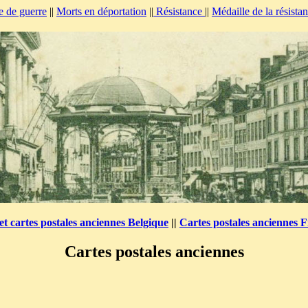
e de guerre
||
Morts en déportation
||
Résistance
||
Médaille de la résista
et cartes postales anciennes Belgique
||
Cartes postales anciennes 
Cartes postales anciennes