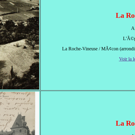
La Ro
A
L'Ã©gl
La Roche-Vineuse / MÃ¢con (arrondi
Voir la l
La Ro