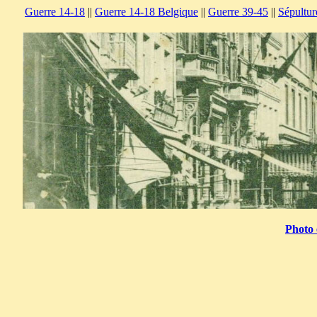
Guerre 14-18
||
Guerre 14-18 Belgique
||
Guerre 39-45
||
Sépultur
Photo 