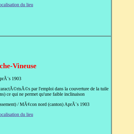
ocalisation du lieu
che-Vineuse
prÃ¨s 1903
ractÃ©risÃ©s par l'emploi dans la couverture de la tuile
) ce qui ne permet qu'une faible inclinaison
ssement) / MÃ¢con nord (canton) AprÃ¨s 1903
ocalisation du lieu