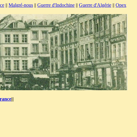
nce
||
Malgré-nous
||
Guerre d'Indochine
||
Guerre d'Algérie
||
Opex
France
||