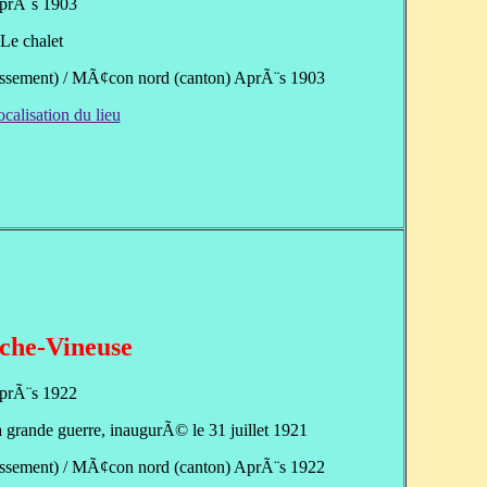
prÃ¨s 1903
Le chalet
ssement) / MÃ¢con nord (canton) AprÃ¨s 1903
ocalisation du lieu
che-Vineuse
prÃ¨s 1922
grande guerre, inaugurÃ© le 31 juillet 1921
ssement) / MÃ¢con nord (canton) AprÃ¨s 1922