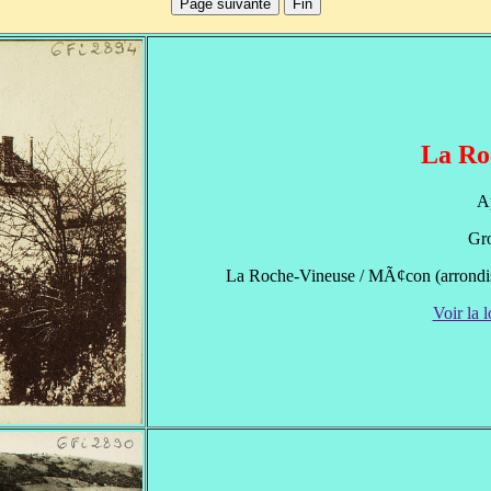
La Ro
A
Gro
La Roche-Vineuse / MÃ¢con (arrondi
Voir la l