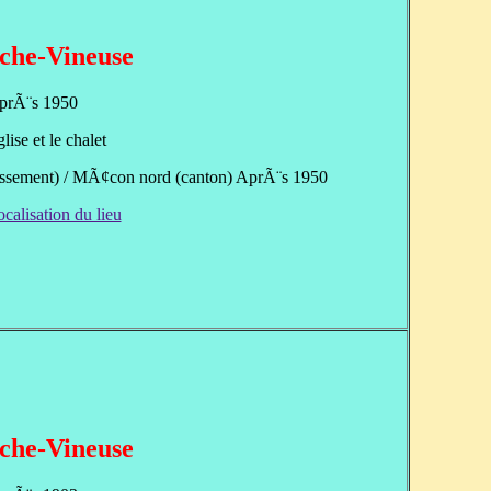
che-Vineuse
prÃ¨s 1950
ise et le chalet
ssement) / MÃ¢con nord (canton) AprÃ¨s 1950
ocalisation du lieu
che-Vineuse