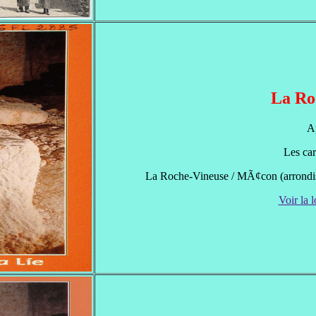
La Ro
A
Les car
La Roche-Vineuse / MÃ¢con (arrondi
Voir la l