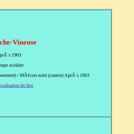
che-Vineuse
prÃ¨s 1903
upe scolaire
ssement) / MÃ¢con nord (canton) AprÃ¨s 1903
ocalisation du lieu