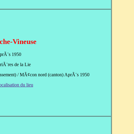
che-Vineuse
prÃ¨s 1950
riÃ¨res de la Lie
ssement) / MÃ¢con nord (canton) AprÃ¨s 1950
ocalisation du lieu