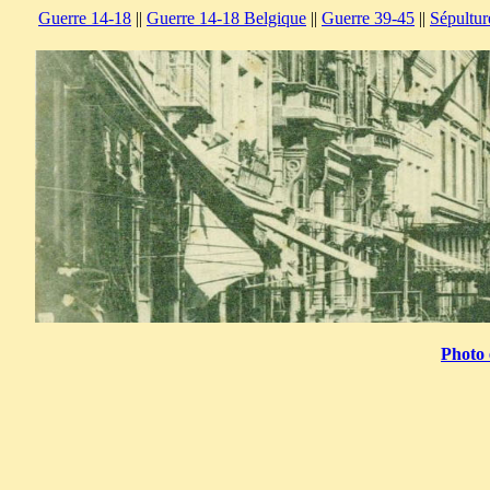
Guerre 14-18
||
Guerre 14-18 Belgique
||
Guerre 39-45
||
Sépultur
Photo 