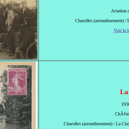
Aviation 
Charolles (arrondissement) / 
Voir la l
La
1936
ChÃ¢tea
Charolles (arrondissement) / La Clay