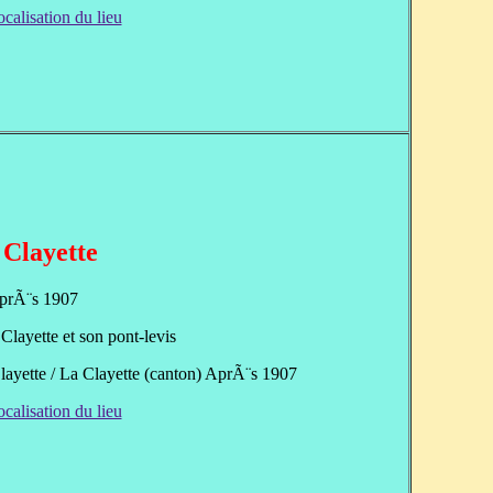
ocalisation du lieu
 Clayette
prÃ¨s 1907
layette et son pont-levis
layette / La Clayette (canton) AprÃ¨s 1907
ocalisation du lieu