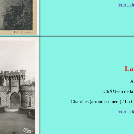
Voir la l
La
A
ChÃ¢teau de la C
Charolles (arrondissement) / La C
Voir la l