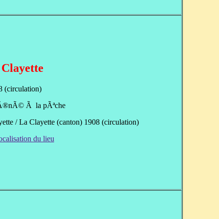
 Clayette
 (circulation)
aÃ®nÃ© Ã la pÃªche
ette / La Clayette (canton) 1908 (circulation)
ocalisation du lieu