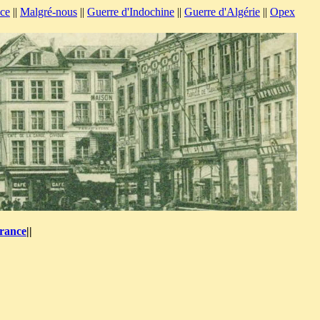
nce
||
Malgré-nous
||
Guerre d'Indochine
||
Guerre d'Algérie
||
Opex
France
||