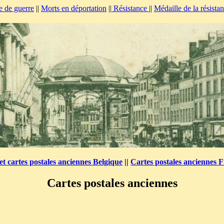
e de guerre
||
Morts en déportation
||
Résistance
||
Médaille de la résista
et cartes postales anciennes Belgique
||
Cartes postales anciennes 
Cartes postales anciennes