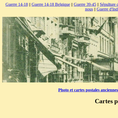
Guerre 14-18
||
Guerre 14-18 Belgique
||
Guerre 39-45
||
Sépulture 
nous
||
Guerre d'Ind
Photo et cartes postales ancienne
Cartes p