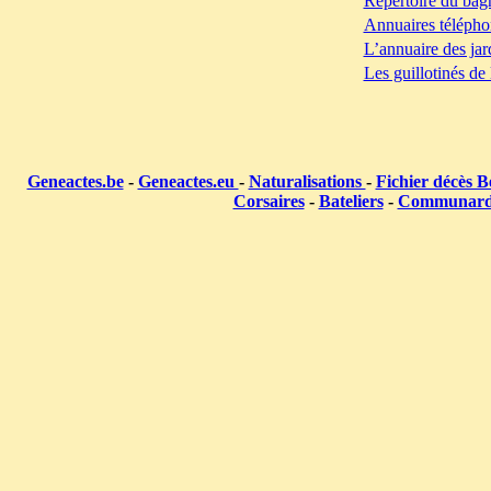
Répertoire du bag
Annuaires télépho
L’annuaire des jar
Les guillotinés de
Geneactes.be
-
Geneactes.eu
-
Naturalisations
-
Fichier décès B
Corsaires
-
Bateliers
-
Communar