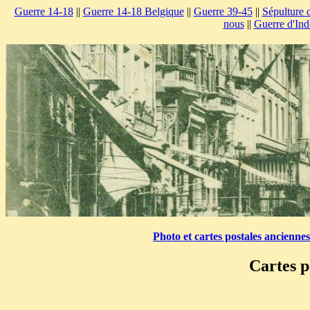
Guerre 14-18
||
Guerre 14-18 Belgique
||
Guerre 39-45
||
Sépulture 
nous
||
Guerre d'Ind
Photo et cartes postales ancienne
Cartes p