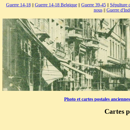
Guerre 14-18
||
Guerre 14-18 Belgique
||
Guerre 39-45
||
Sépulture 
nous
||
Guerre d'Ind
Photo et cartes postales ancienne
Cartes p