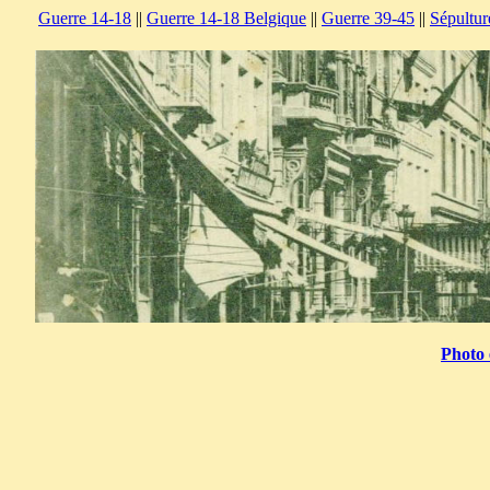
Guerre 14-18
||
Guerre 14-18 Belgique
||
Guerre 39-45
||
Sépultur
Photo 