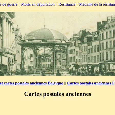
e de guerre
||
Morts en déportation
||
Résistance
||
Médaille de la résista
et cartes postales anciennes Belgique
||
Cartes postales anciennes 
Cartes postales anciennes