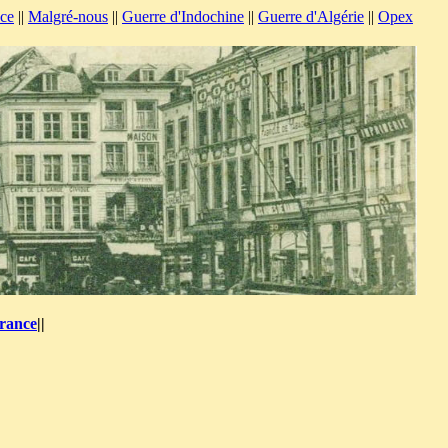
nce
||
Malgré-nous
||
Guerre d'Indochine
||
Guerre d'Algérie
||
Opex
France
||