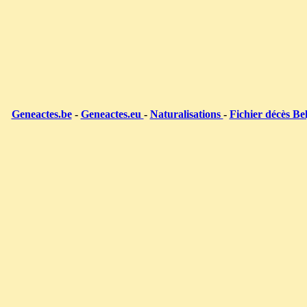
Geneactes.be
-
Geneactes.eu
-
Naturalisations
-
Fichier décès Be