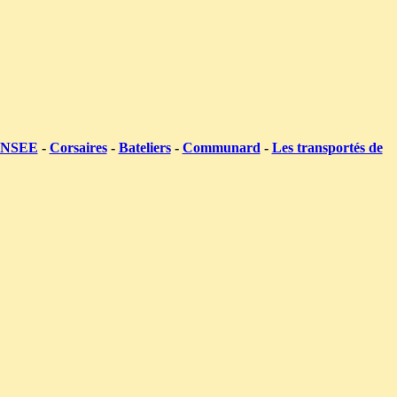
 INSEE
-
Corsaires
-
Bateliers
-
Communard
-
Les transportés de