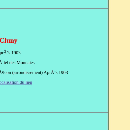
Cluny
prÃ¨s 1903
Ã´tel des Monnaies
MÃ¢con (arrondissement) AprÃ¨s 1903
ocalisation du lieu