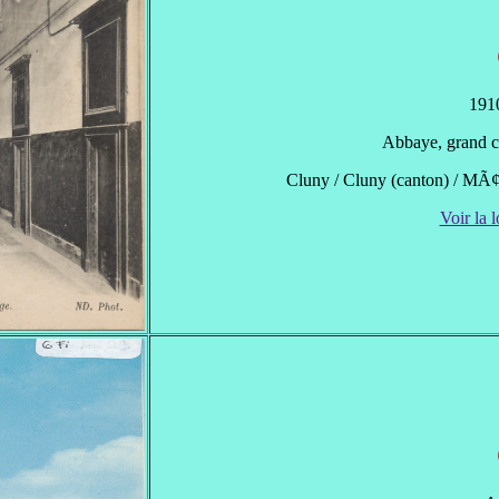
1910
Abbaye, grand c
Cluny / Cluny (canton) / MÃ¢c
Voir la l