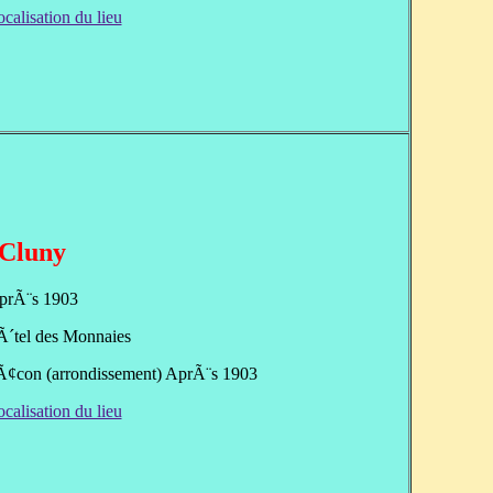
ocalisation du lieu
Cluny
prÃ¨s 1903
Ã´tel des Monnaies
MÃ¢con (arrondissement) AprÃ¨s 1903
ocalisation du lieu