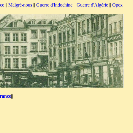
nce
||
Malgré-nous
||
Guerre d'Indochine
||
Guerre d'Algérie
||
Opex
France
||