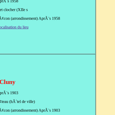
prÃ¨s 1958
et clocher (XIIe s
MÃ¢con (arrondissement) AprÃ¨s 1958
ocalisation du lieu
Cluny
prÃ¨s 1903
eau (hÃ´tel de ville)
MÃ¢con (arrondissement) AprÃ¨s 1903