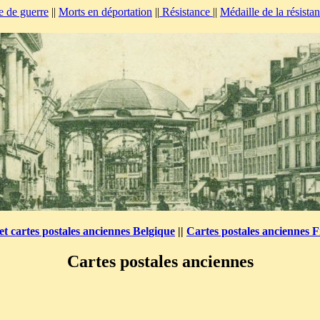
e de guerre
||
Morts en déportation
||
Résistance
||
Médaille de la résista
et cartes postales anciennes Belgique
||
Cartes postales anciennes 
Cartes postales anciennes