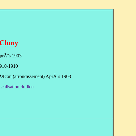
Cluny
prÃ¨s 1903
910-1910
MÃ¢con (arrondissement) AprÃ¨s 1903
ocalisation du lieu