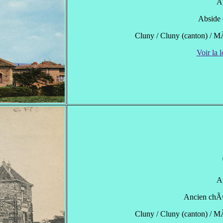
A
Abside 
Cluny / Cluny (canton) / 
Voir la l
A
Ancien chÃ¢t
Cluny / Cluny (canton) / 