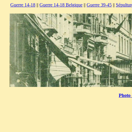
Guerre 14-18
||
Guerre 14-18 Belgique
||
Guerre 39-45
||
Sépultur
Photo 