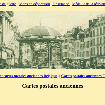
e de guerre
||
Morts en déportation
||
Résistance
||
Médaille de la résista
et cartes postales anciennes Belgique
||
Cartes postales anciennes 
Cartes postales anciennes