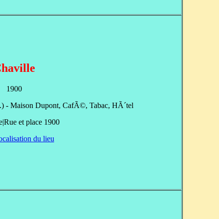
haville
1900
-O.) - Maison Dupont, CafÃ©, Tabac, HÃ´tel
Rue et place 1900
ocalisation du lieu