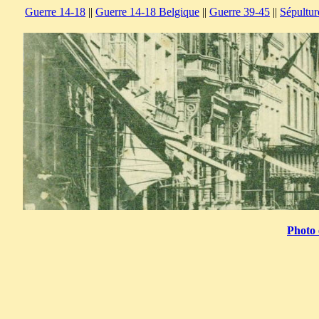
Guerre 14-18
||
Guerre 14-18 Belgique
||
Guerre 39-45
||
Sépultur
Photo 