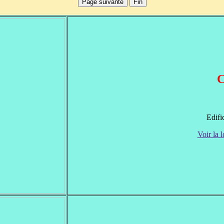
C
Edifi
Voir la l