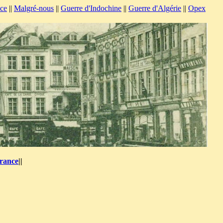
nce
||
Malgré-nous
||
Guerre d'Indochine
||
Guerre d'Algérie
||
Opex
France
||