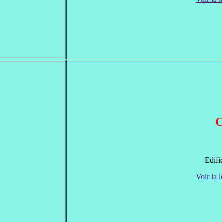
C
Edifi
Voir la l