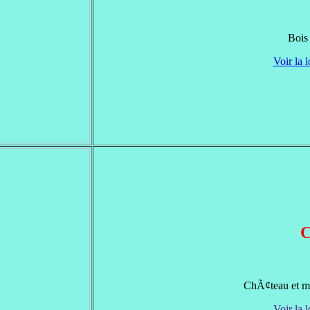
Bois 
Voir la l
C
ChÃ¢teau et ma
Voir la l