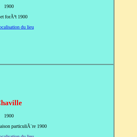
1900
et forÃªt 1900
ocalisation du lieu
haville
1900
ison particuliÃ¨re 1900
ocalisation du lieu