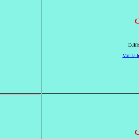
C
Edifi
Voir la l
C