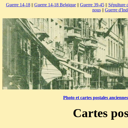
Guerre 14-18
||
Guerre 14-18 Belgique
||
Guerre 39-45
||
Sépulture 
nous
||
Guerre d'Ind
Photo et cartes postales ancienne
Cartes pos