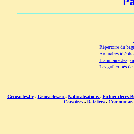
Pa
Répertoire du bag
Annuaires télépho
L’annuaire des jar
Les guillotinés de
Geneactes.be
-
Geneactes.eu
-
Naturalisations
-
Fichier décès B
Corsaires
-
Bateliers
-
Communar