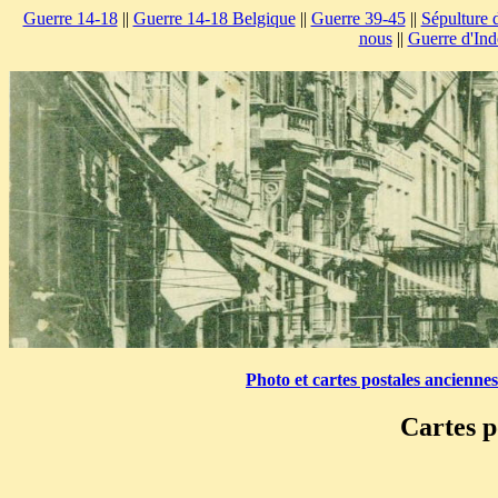
Guerre 14-18
||
Guerre 14-18 Belgique
||
Guerre 39-45
||
Sépulture 
nous
||
Guerre d'Ind
Photo et cartes postales ancienne
Cartes p