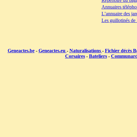
Répertoire du bag
Annuaires télépho
L’annuaire des jar
Les guillotinés de
Geneactes.be
-
Geneactes.eu
-
Naturalisations
-
Fichier décès B
Corsaires
-
Bateliers
-
Communar