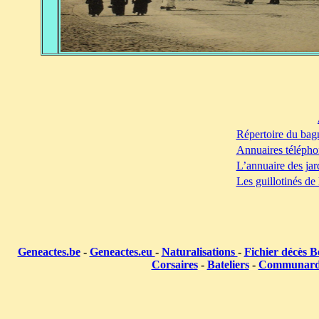
Répertoire du bag
Annuaires télépho
L’annuaire des jar
Les guillotinés de
Geneactes.be
-
Geneactes.eu
-
Naturalisations
-
Fichier décès B
Corsaires
-
Bateliers
-
Communar