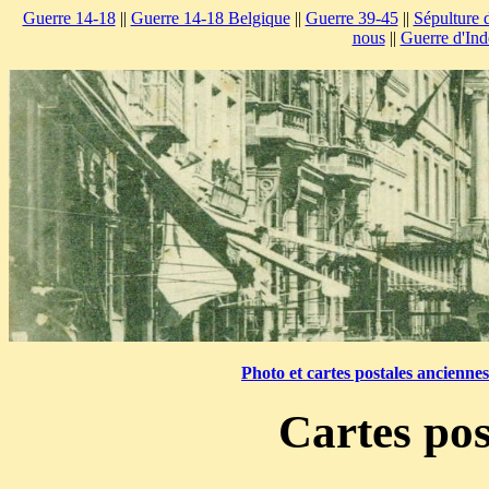
Guerre 14-18
||
Guerre 14-18 Belgique
||
Guerre 39-45
||
Sépulture 
nous
||
Guerre d'Ind
Photo et cartes postales ancienne
Cartes pos